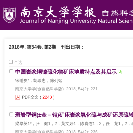
2018年, 第54卷, 第2期
刊出日期：
全选
中国岩浆铜镍硫化物矿床地质特点及其启示
宋谢炎*，胡瑞忠，陈列锰
南京大学学报(自然科学版). 2018, 54(2): 221.
PDF全文
(
2243
)
斑岩型铜(±金－钼)矿床岩浆氧化硫与成矿还原硫
梁华英1*，张 健1，2，黄文婷1，陈喜连1，2，任 龙1，2，
南京大学学报(自然科学版). 2018, 54(2): 236.