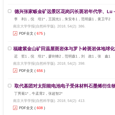
德兴张家畈金矿远景区花岗闪长斑岩年代学、Lu－
李 利1，倪 培1*，王国光1，朱安冬1，范明森1，黄卫平2
南京大学学报(自然科学版). 2018, 54(2): 386.
PDF全文
(
675
)
福建紫金山矿田温屋斑岩体与罗卜岭斑岩体地球化
迟 哲1，倪 培1*，廖剑锋2，范明森1，刘 政1，张 鑫1
南京大学学报(自然科学版). 2018, 54(2): 398.
PDF全文
(
656
)
取代基团对太阳能电池电子受体材料石墨烯衍生
丁男菊1*，牛孟霄2，张超智2*
南京大学学报(自然科学版). 2018, 54(2): 413.
PDF全文
(
608
)