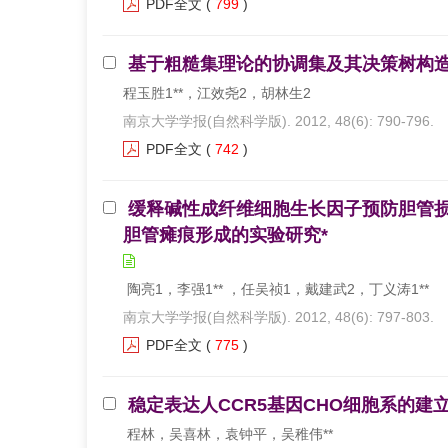
PDF全文
(
799
)
基于粗糙集理论的协调集及其决策树构造
程玉胜1**，江效尧2，胡林生2
南京大学学报(自然科学版). 2012, 48(6): 790-796.
PDF全文
(
742
)
缓释碱性成纤维细胞生长因子预防胆管
胆管瘫痕形成的实验研究*
陶亮1，李强1** ，任吴祯1，戴建武2，丁义涛1**
南京大学学报(自然科学版). 2012, 48(6): 797-803.
PDF全文
(
775
)
稳定表达人CCR5基因CHO细胞系的建立
程林，吴喜林，袁钟平，吴稚伟**