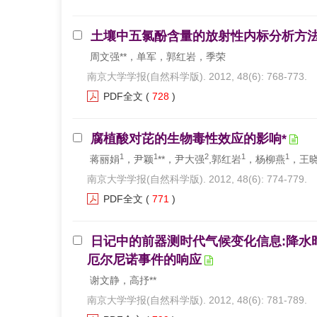
土壤中五氯酚含量的放射性内标分析方法
周文强**，单军，郭红岩，季荣
南京大学学报(自然科学版). 2012, 48(6): 768-773.
PDF全文
(
728
)
腐植酸对芘的生物毒性效应的影响*
1
1
2
1
1
蒋丽娟
，尹颖
**，尹大强
,郭红岩
，杨柳燕
，王
南京大学学报(自然科学版). 2012, 48(6): 774-779.
PDF全文
(
771
)
日记中的前器测时代气候变化信息:降水
厄尔尼诺事件的响应
谢文静，高抒**
南京大学学报(自然科学版). 2012, 48(6): 781-789.