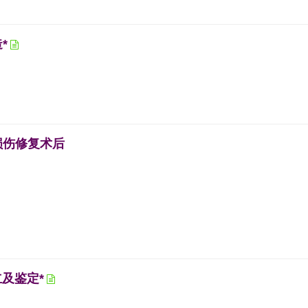
*
损伤修复术后
及鉴定*