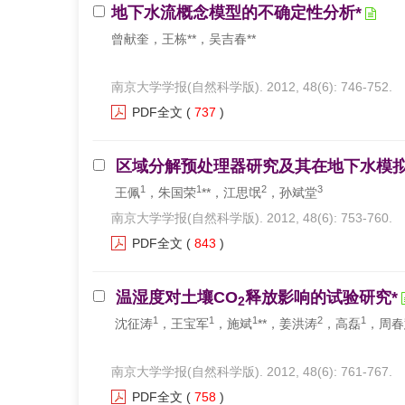
地下水流概念模型的不确定性分析*
曾献奎，王栋**，吴吉春**
南京大学学报(自然科学版). 2012, 48(6): 746-752.
PDF全文
(
737
)
区域分解预处理器研究及其在地下水模拟
1
1
2
3
王佩
，朱国荣
**，江思氓
，孙斌堂
南京大学学报(自然科学版). 2012, 48(6): 753-760.
PDF全文
(
843
)
温湿度对土壤CO
释放影响的试验研究*
2
1
1
1
2
1
沈征涛
，王宝军
，施斌
**，姜洪涛
，高磊
，周春
南京大学学报(自然科学版). 2012, 48(6): 761-767.
PDF全文
(
758
)