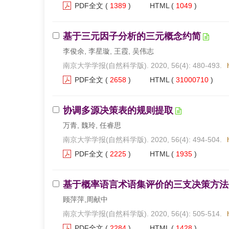
PDF全文
(
1389
)
HTML
(
1049
)
基于三元因子分析的三元概念约简
李俊余, 李星璇, 王霞, 吴伟志
南京大学学报(自然科学版). 2020, 56(4): 480-493.
PDF全文
(
2658
)
HTML
(
31000710
)
协调多源决策表的规则提取
万青, 魏玲, 任睿思
南京大学学报(自然科学版). 2020, 56(4): 494-504.
PDF全文
(
2225
)
HTML
(
1935
)
基于概率语言术语集评价的三支决策方法
顾萍萍,周献中
南京大学学报(自然科学版). 2020, 56(4): 505-514.
PDF全文
(
2284
)
HTML
(
1428
)