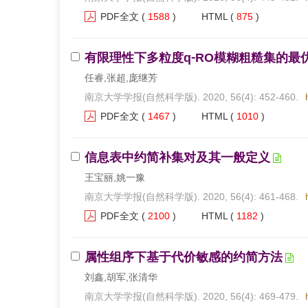
PDF全文
(
1588
)
HTML
(
875
)
有限理性下多粒度q⁃RO模糊粗糙集的
任睿,张超,庞继芳
南京大学学报(自然科学版). 2020, 56(4): 452-460.
PDF全文
(
1467
)
HTML
(
1010
)
信息表中约简补集对及其一般定义
王宝丽,姚一豫
南京大学学报(自然科学版). 2020, 56(4): 461-468.
PDF全文
(
2100
)
HTML
(
1182
)
属性组序下基于代价敏感的约简方法
刘鑫,胡军,张清华
南京大学学报(自然科学版). 2020, 56(4): 469-479.