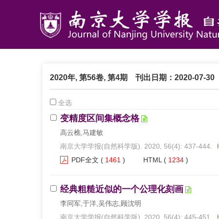
2020年, 第56卷, 第4期
刊出日期：2020-07-30
全选
变精度区间集概念格
高云樵,马建敏
南京大学学报(自然科学版). 2020, 56(4): 437-444.
PDF全文
(
1461
)
HTML
(
1234
)
经典粗糙近似的一个公理化刻画
李同军,于洋,吴伟志,顾沈明
南京大学学报(自然科学版). 2020, 56(4): 445-451.