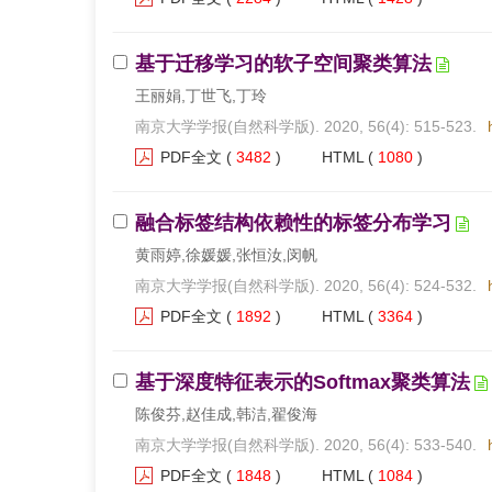
基于迁移学习的软子空间聚类算法
王丽娟,丁世飞,丁玲
南京大学学报(自然科学版). 2020, 56(4): 515-523.
PDF全文
(
3482
)
HTML
(
1080
)
融合标签结构依赖性的标签分布学习
黄雨婷,徐媛媛,张恒汝,闵帆
南京大学学报(自然科学版). 2020, 56(4): 524-532.
PDF全文
(
1892
)
HTML
(
3364
)
基于深度特征表示的Softmax聚类算法
陈俊芬,赵佳成,韩洁,翟俊海
南京大学学报(自然科学版). 2020, 56(4): 533-540.
PDF全文
(
1848
)
HTML
(
1084
)