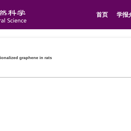
首页
学报
ionalized graphene in rats