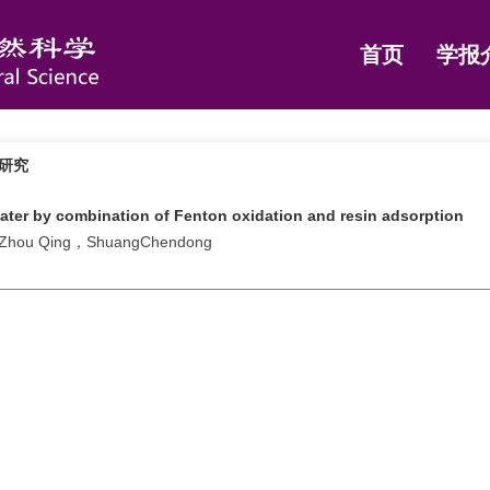
首页
学报
理研究
ater by combination of Fenton oxidation and resin adsorption
，Zhou Qing，ShuangChendong