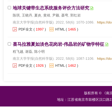
地球关键带生态系统服务评价方法研究
陈琪, 王晓丹, 夏炎, 黄靖, 尹颖, 聂弯, 郭红岩
南京大学学报(自然科学版). 2022, 58(6): 1070-1086.
https://d
PDF全文
(
1997
)
HTML
(
1465
)
喜马拉雅夏如淡色花岗岩⁃伟晶岩的矿物学特征
程飞越, 谢磊, 陈小明
南京大学学报(自然科学版). 2022, 58(6): 1087-1106.
https://d
PDF全文
(
1926
)
HTML
(
1462
)
版权所有 © 《南
地址：江苏省南京市鼓楼区汉口路