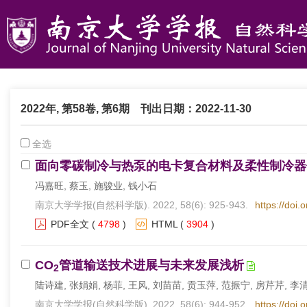
2022年, 第58卷, 第6期
刊出日期：2022-11-30
全选
面向零碳制冷与热泵的电卡复合材料及柔性制冷器
冯嘉旺, 蔡玉, 施骏业, 钱小石
南京大学学报(自然科学版). 2022, 58(6): 925-943.
https://doi.
PDF全文
(
4798
)
HTML
(
3904
)
CO
管道输送技术进展与未来发展浅析
2
陆诗建, 张娟娟, 杨菲, 王风, 刘苗苗, 贡玉萍, 范振宁, 房芹芹, 李
南京大学学报(自然科学版). 2022, 58(6): 944-952.
https://doi.