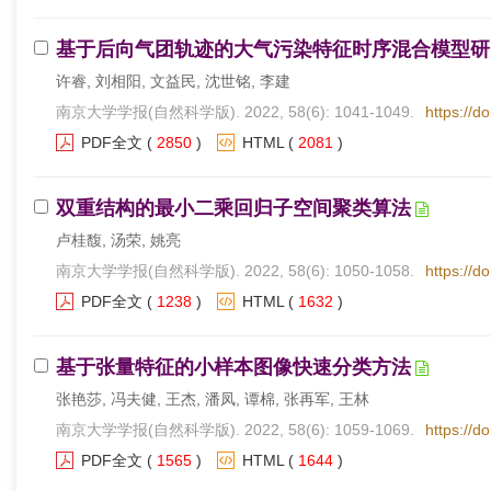
基于后向气团轨迹的大气污染特征时序混合模型研
许睿, 刘相阳, 文益民, 沈世铭, 李建
南京大学学报(自然科学版). 2022, 58(6): 1041-1049.
https://d
PDF全文
(
2850
)
HTML
(
2081
)
双重结构的最小二乘回归子空间聚类算法
卢桂馥, 汤荣, 姚亮
南京大学学报(自然科学版). 2022, 58(6): 1050-1058.
https://d
PDF全文
(
1238
)
HTML
(
1632
)
基于张量特征的小样本图像快速分类方法
张艳莎, 冯夫健, 王杰, 潘凤, 谭棉, 张再军, 王林
南京大学学报(自然科学版). 2022, 58(6): 1059-1069.
https://d
PDF全文
(
1565
)
HTML
(
1644
)