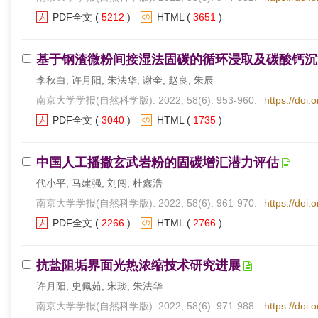
PDF全文
(
5212
)
HTML
(
3651
)
基于钢渣微粉间接湿法固碳的循环浸取及碳酸钙沉
李秋白, 许月阳, 朱法华, 谢奎, 赵良, 朱辰
南京大学学报(自然科学版). 2022, 58(6): 953-960.
https://doi.
PDF全文
(
3040
)
HTML
(
1735
)
中国人工播撒玄武岩粉的固碳增汇潜力评估
代小平, 马建强, 刘闯, 杜鑫浩
南京大学学报(自然科学版). 2022, 58(6): 961-970.
https://doi.
PDF全文
(
2266
)
HTML
(
2766
)
抗盐阻垢界面光热浓缩技术研究进展
许月阳, 史佩茹, 宋琰, 朱法华
南京大学学报(自然科学版). 2022, 58(6): 971-988.
https://doi.