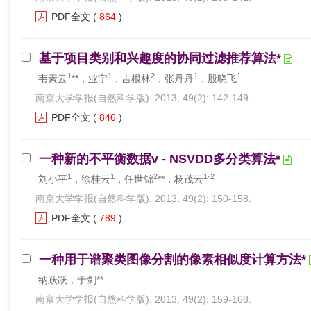
PDF全文
(
864
)
基于项目类别和兴趣度的协同过滤推荐算法*
1
1
2
1
1
韦素云
**，业宁
，吉根林
，张丹丹
，殷晓飞
南京大学学报(自然科学版). 2013, 49(2): 142-149.
PDF全文
(
846
)
一种新的不平衡数据v - NSVDD多分类算法*
1
1
2
1·2
刘小平
，徐桂云
，任世锦
**，杨茂云
南京大学学报(自然科学版). 2013, 49(2): 150-158.
PDF全文
(
789
)
一种用于谱聚类图像分割的像素相似度计算方法*
纳跃跃，于剑**
南京大学学报(自然科学版). 2013, 49(2): 159-168.