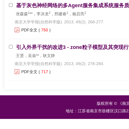
基于灰色神经网络的多Agent服务集成系统服务质
1
2
1
1
张森森
**，李决龙
，邢建春
，杨启亮
南京大学学报(自然科学版). 2013, 49(2): 268-277.
PDF全文
(
750
)
引入外界干扰的改进3 - zone粒子模型及其突现行
王贤，吴渝**，耿文静
南京大学学报(自然科学版). 2013, 49(2): 278-284.
PDF全文
(
717
)
版权所有 © 《南
地址：江苏省南京市鼓楼区汉口路