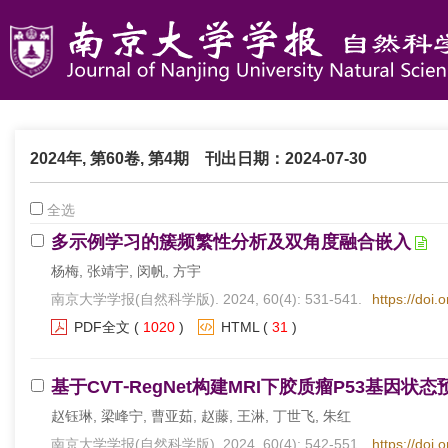
2024年, 第60卷, 第4期
刊出日期：2024-07-30
全选
多示例学习的簇频繁性分析及双角度融合嵌入
杨梅, 张靖宇, 闵帆, 方宇
南京大学学报(自然科学版). 2024, 60(4): 531-541.
https://doi.
PDF全文
(
1020
)
HTML
(
31
)
基于CVT⁃RegNet构建MRI下胶质瘤P53基因状
赵钰琳, 梁峰宁, 曹亚茹, 赵藤, 王淋, 丁世飞, 朱红
南京大学学报(自然科学版). 2024, 60(4): 542-551.
https://doi.