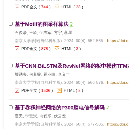
PDF全文
(
744
)
HTML
(
28
)
基于Motif的图采样算法
石俊豪, 王欣, 邹杰军, 方宇, 蒋星
南京大学学报(自然科学版). 2024, 60(4): 552-565.
https://doi.
PDF全文
(
878
)
HTML
(
3
)
基于CNN⁃BiLSTM及ResNet网络的板中损伤T
颜劲夫, 何其骏, 瞿业峰, 李义丰
南京大学学报(自然科学版). 2024, 60(4): 566-576.
https://doi.
PDF全文
(
1506
)
HTML
(
2
)
基于卷积神经网络的P300脑电信号解码
夏天, 李竞斌, 向程乐, 伏云发
南京大学学报(自然科学版). 2024, 60(4): 577-585.
https://doi.