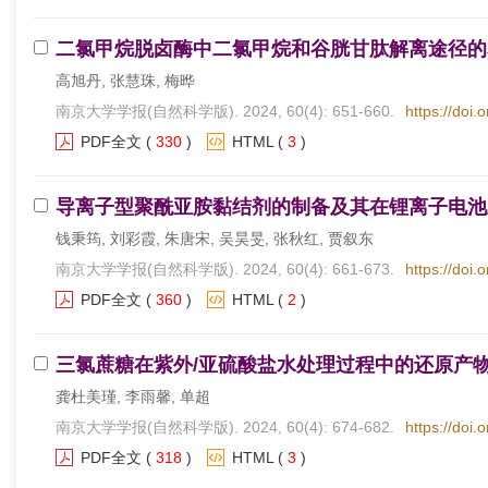
二氯甲烷脱卤酶中二氯甲烷和谷胱甘肽解离途径的
高旭丹, 张慧珠, 梅晔
南京大学学报(自然科学版). 2024, 60(4): 651-660.
https://doi.
PDF全文
(
330
)
HTML
(
3
)
导离子型聚酰亚胺黏结剂的制备及其在锂离子电池
钱秉筠, 刘彩霞, 朱唐宋, 吴昊旻, 张秋红, 贾叙东
南京大学学报(自然科学版). 2024, 60(4): 661-673.
https://doi.
PDF全文
(
360
)
HTML
(
2
)
三氯蔗糖在紫外/亚硫酸盐水处理过程中的还原产
龚杜美瑾, 李雨馨, 单超
南京大学学报(自然科学版). 2024, 60(4): 674-682.
https://doi.
PDF全文
(
318
)
HTML
(
3
)