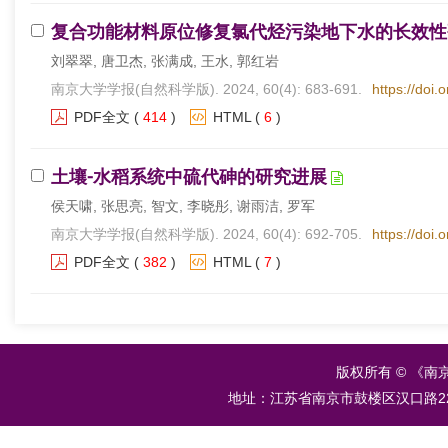
复合功能材料原位修复氯代烃污染地下水的长效性
刘翠翠, 唐卫杰, 张满成, 王水, 郭红岩
南京大学学报(自然科学版). 2024, 60(4): 683-691.
https://doi.
PDF全文
(
414
)
HTML
(
6
)
土壤⁃水稻系统中硫代砷的研究进展
侯天啸, 张思亮, 智文, 李晓彤, 谢雨洁, 罗军
南京大学学报(自然科学版). 2024, 60(4): 692-705.
https://doi.
PDF全文
(
382
)
HTML
(
7
)
版权所有 © 《南
地址：江苏省南京市鼓楼区汉口路